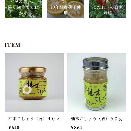
て、
も
太陽の恵み、
40年間農薬不使
こだわりの自家
降り注ぐ雨のお
用
栽培
かげ
ITEM
柚木こしょう（青）４０ｇ
柚木こしょう（青）６０ｇ
¥648
¥864