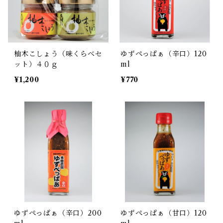
柚木こしょう（味くらべセ
ゆずぺっぱぁ（辛口）120
ット）４０ｇ
ml
¥1,200
¥770
ゆずぺっぱぁ（辛口）200
ゆずぺっぱぁ（甘口）120