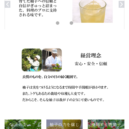
柚子の力を信じ
使用する唐辛子
土の力、