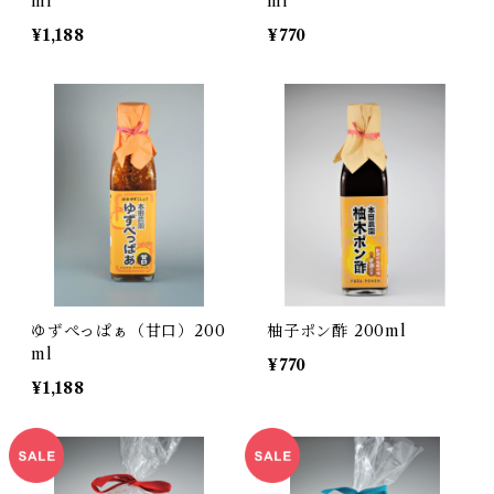
ml
ml
¥1,188
¥770
ゆずぺっぱぁ（甘口）200
柚子ポン酢 200ml
ml
¥770
¥1,188