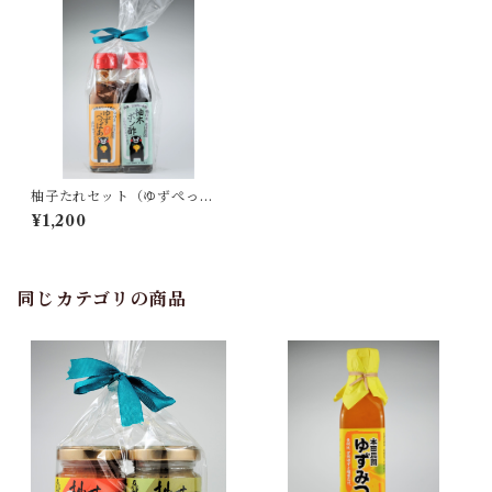
柚子たれセット（ゆずぺっぱ
ぁ甘口120ml×柚木ポン酢120
¥1,200
ml)
同じカテゴリの商品