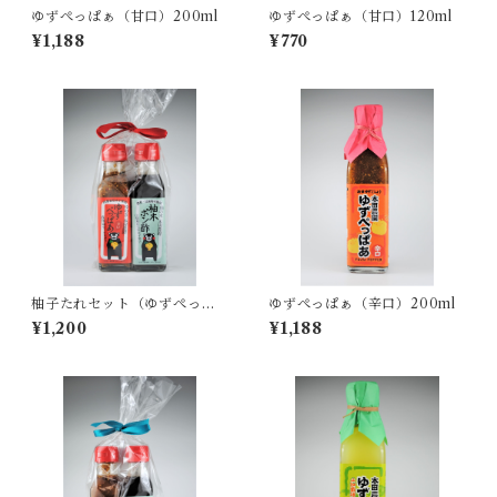
ゆずぺっぱぁ（甘口）200ml
ゆずぺっぱぁ（甘口）120ml
¥1,188
¥770
柚子たれセット（ゆずぺっぱ
ゆずぺっぱぁ（辛口）200ml
ぁ辛口120ml×柚木ポン酢120
¥1,200
¥1,188
ml）