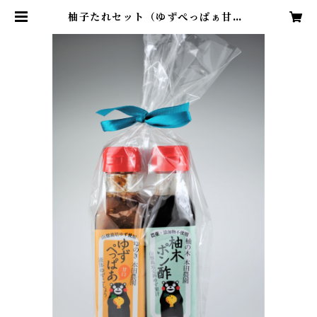
柚子たれセット（ゆずぺっぱぁ甘口1
20ml×柚木ポン酢120ml) | 本田農
園公式ECサイト