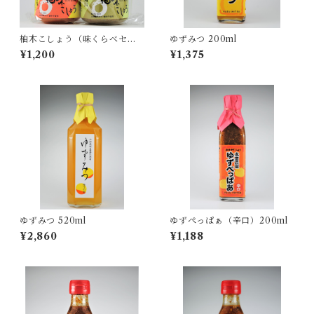
柚木こしょう（味くらべセッ
ゆずみつ 200ml
ト）４０ｇ
¥1,200
¥1,375
ゆずみつ 520ml
ゆずぺっぱぁ（辛口）200ml
¥2,860
¥1,188