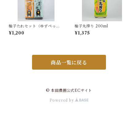
柚子たれセット（ゆずぺっぱ
柚子丸搾り 200ml
ぁ甘口120ml×柚木ポン酢120
¥1,200
¥1,375
ml)
商品一覧に戻る
© 本田農園公式ECサイト
Powered by