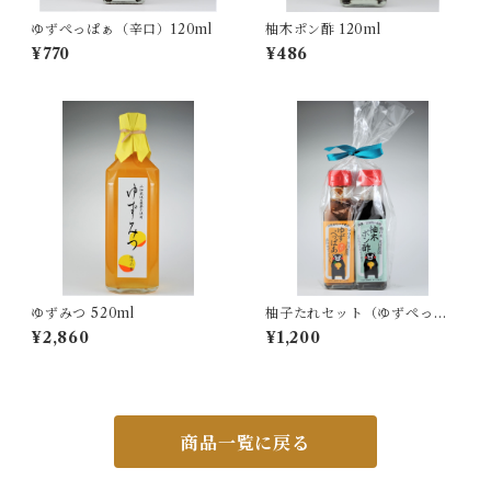
ゆずぺっぱぁ（辛口）120ml
柚木ポン酢 120ml
¥770
¥486
ゆずみつ 520ml
柚子たれセット（ゆずぺっぱ
ぁ甘口120ml×柚木ポン酢120
¥2,860
¥1,200
ml)
商品一覧に戻る