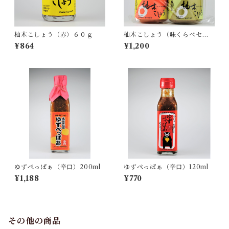
柚木こしょう（赤）６０ｇ
柚木こしょう（味くらべセッ
ト）４０ｇ
¥864
¥1,200
ゆずぺっぱぁ（辛口）200ml
ゆずぺっぱぁ（辛口）120ml
¥1,188
¥770
その他の商品