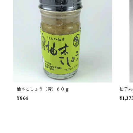
柚木こしょう（青）６０ｇ
柚子丸
¥864
¥1,37