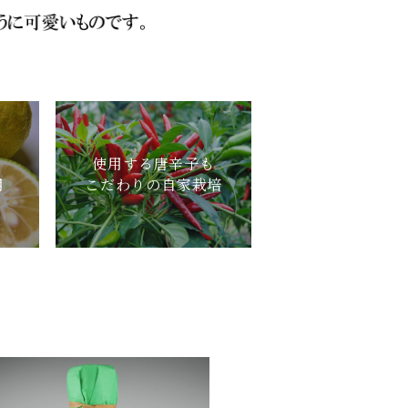
、
使用する唐辛子も
用
こだわりの自家栽培