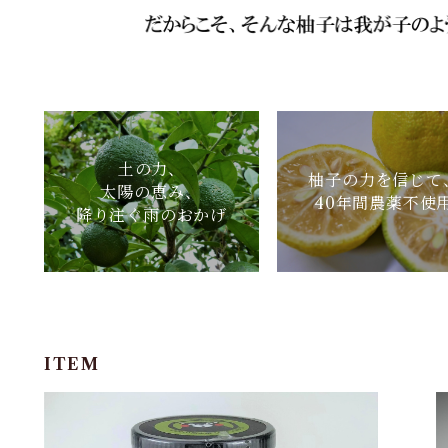
土の力、
柚子の力を信じて
太陽の恵み、
40年間農薬不使
降り注ぐ雨のおかげ
ITEM