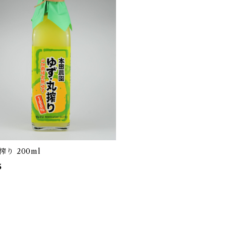
搾り 200ml
5