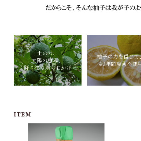
土の力、
柚子の力を信じて
太陽の恵み、
40年間農薬不使
降り注ぐ雨のおかげ
ITEM