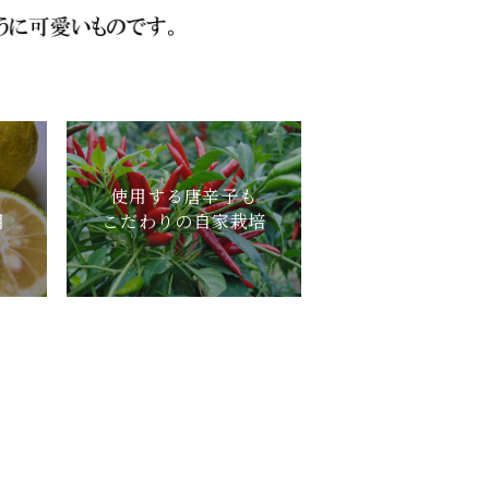
、
使用する唐辛子も
用
こだわりの自家栽培