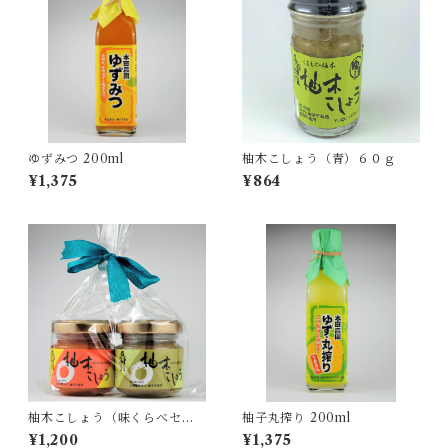
ゆずみつ 200ml
柚木こしょう（青）６０ｇ
¥1,375
¥864
柚木こしょう（味くらべセッ
柚子丸搾り 200ml
ト）４０ｇ
¥1,200
¥1,375