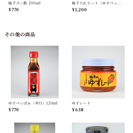
柚子ポン酢 200ml
柚子たれセット（ゆずぺっぱ
ぁ辛口120ml×柚木ポン酢120
¥770
¥1,200
ml）
その他の商品
ゆずぺっぱぁ（辛口）120ml
ゆずレード
¥770
¥638