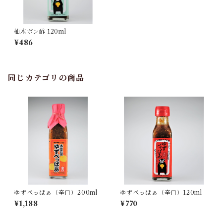
柚木ポン酢 120ml
¥486
同じカテゴリの商品
ゆずぺっぱぁ（辛口）200ml
ゆずぺっぱぁ（辛口）120ml
¥1,188
¥770