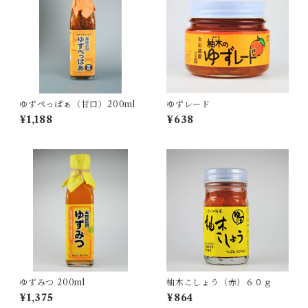
ゆずぺっぱぁ（甘口）200ml
ゆずレード
¥1,188
¥638
ゆずみつ 200ml
柚木こしょう（赤）６０ｇ
¥1,375
¥864