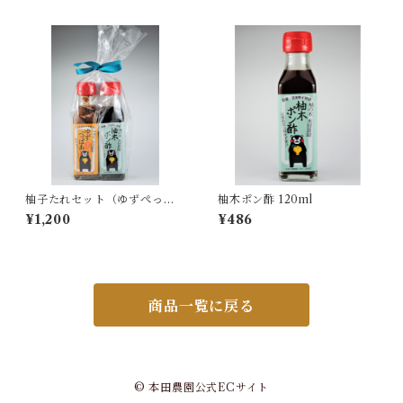
柚子たれセット（ゆずぺっぱ
柚木ポン酢 120ml
ぁ甘口120ml×柚木ポン酢120
¥1,200
¥486
ml)
商品一覧に戻る
© 本田農園公式ECサイト